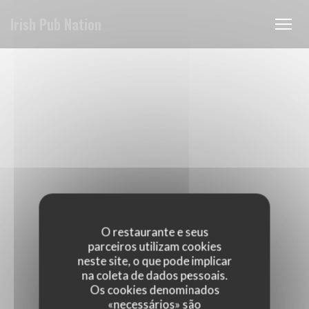
Painel de Gerenciamento de Cookies
Irish Pub Nation
O restaurante e seus
parceiros utilizam cookies
neste site, o que pode implicar
na coleta de dados pessoais.
Os cookies denominados
«necessários» são