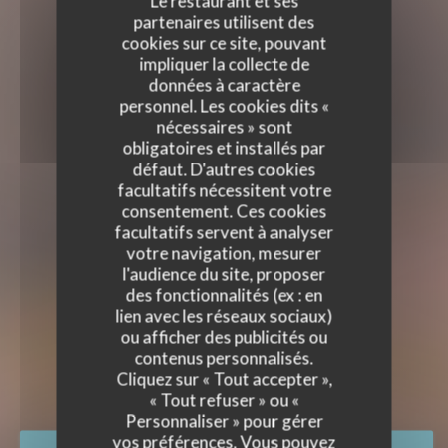
Le restaurant et ses
partenaires utilisent des
cookies sur ce site, pouvant
impliquer la collecte de
données à caractère
personnel. Les cookies dits «
nécessaires » sont
obligatoires et installés par
défaut. D'autres cookies
facultatifs nécessitent votre
consentement. Ces cookies
facultatifs servent à analyser
votre navigation, mesurer
l'audience du site, proposer
des fonctionnalités (ex : en
lien avec les réseaux sociaux)
IRISH PUB NATION
ou afficher des publicités ou
IRISH PUB NATION
contenus personnalisés.
BAR À TAPAS
|
PARIS
Cliquez sur « Tout accepter »,
« Tout refuser » ou «
Personnaliser » pour gérer
vos préférences. Vous pouvez