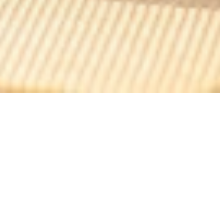
Irish Pub Nation
Situato sulla Place de la Nation nel 12 ° arrondissement
di Parigi, il Pub nazione irlandese ha un tipico
arredamento Irish Pub propone piatti della cucina
tradizionale francese. Il menù della cucina brasserie