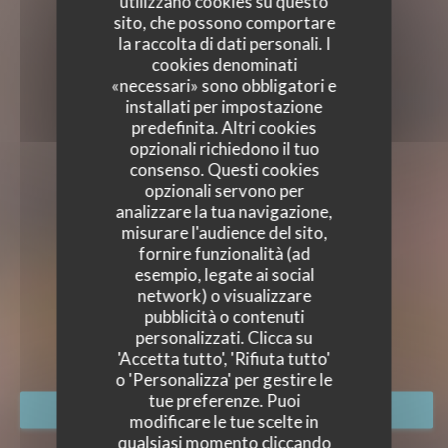
utilizzano cookies su questo
sito, che possono comportare
la raccolta di dati personali. I
cookies denominati
«necessari» sono obbligatori e
installati per impostazione
predefinita. Altri cookies
opzionali richiedono il tuo
consenso. Questi cookies
opzionali servono per
analizzare la tua navigazione,
misurare l'audience del sito,
fornire funzionalità (ad
esempio, legate ai social
IRISH PUB NATION
network) o visualizzare
IRISH PUB NATION
pubblicità o contenuti
TAPAS BAR
|
PARIS
personalizzati. Clicca su
'Accetta tutto', 'Rifiuta tutto'
o 'Personalizza' per gestire le
tue preferenze. Puoi
PRENOTA
modificare le tue scelte in
qualsiasi momento cliccando