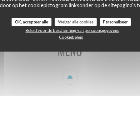
 door op het cookiepictogram linksonder op de sitepagina's te
ENTREES
PIZZA
SALADES
SPECIALITES
PLATS
DESSERT
OK, accepteer alle
Weiger alle cookies
Personaliseer
Beleid voor de bescherming van persoonsgegevens
Cookiebeleid
MENU