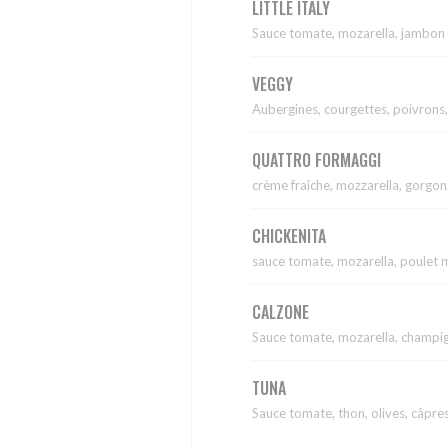
LITTLE ITALY
Sauce tomate, mozarella, jambon 
VEGGY
Aubergines, courgettes, poivrons,
QUATTRO FORMAGGI
crème fraîche, mozzarella, gorgonz
CHICKENITA
sauce tomate, mozarella, poulet m
CALZONE
Sauce tomate, mozarella, champig
TUNA
Sauce tomate, thon, olives, câpre