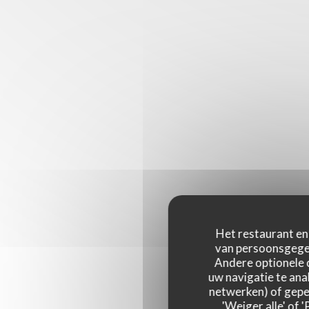
Het restaurant en 
van persoonsgegev
Andere optionele 
uw navigatie te anal
netwerken) of geper
'Weiger alle' of