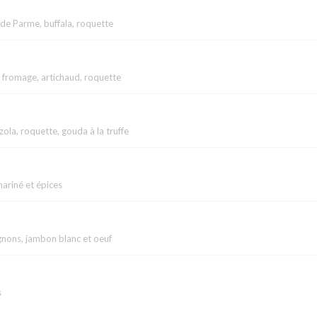
de Parme, buffala, roquette
 fromage, artichaud, roquette
ola, roquette, gouda à la truffe
ariné et épices
nons, jambon blanc et oeuf
s