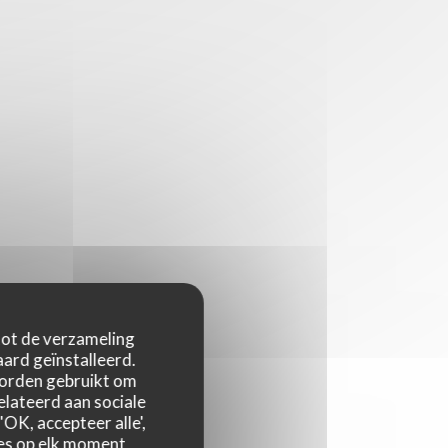
 tot de verzameling
ard geïnstalleerd.
worden gebruikt om
relateerd aan sociale
OK, accepteer alle',
zes op elk moment