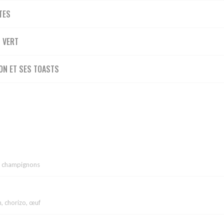
TES
 VERT
ON ET SES TOASTS
, champignons
, chorizo, œuf