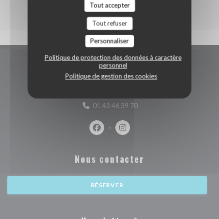
Tout accepter
Tout refuser
Personnaliser
Politique de protection des données à caractère
personnel
Accès/Contact
Politique de gestion des cookies
((ouvre une nouve
26 Place de la Nation 75012 PARIS
01 43 46 39 70
Facebook ((ouvre une nouvelle fenêtr
Instagram ((ouvre une nouvell
Nous contacter
RÉSERVER